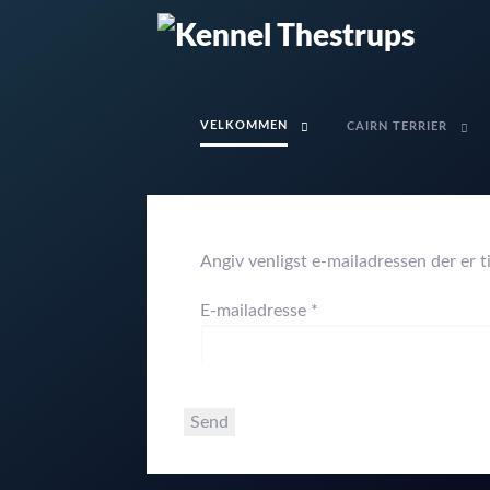
VELKOMMEN
CAIRN TERRIER
Angiv venligst e-mailadressen der er ti
E-mailadresse
*
Send