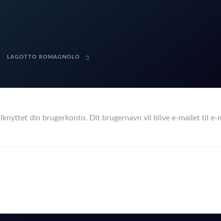
LAGOTTO ROMAGNOLO
lknyttet din brugerkonto. Dit brugernavn vil blive e-mailet til e-m